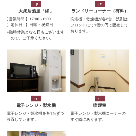
1F
1F
大衆居酒屋「縁」
ランドリーコーナー（有料）
営業時間
17:00～0:00
洗濯機・乾燥機が各2台、洗剤は
定休日
日曜・祝祭日
フロントにて1個50円で販売して
おります。
※臨時休業となる日もございます
ので、ご了承ください。
1F
1F
電子レンジ・製氷機
喫煙室
電子レンジ・製氷機を各1台ずつ
電子レンジ・製氷機コーナーの
設置しています。
すぐ隣にあります。