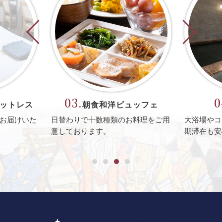
04.
01
ッフェ
充実の設備
料理を
ご用
大浴場やコインランドリーもあり
長
徒歩圏内に
期滞在も安心です。
場、
交通機
ョンです。