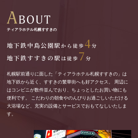
2025/02/01
より快適な空間を目指して【シモンズマットレスの導入】
2025/01/08
ティアラホテル札幌すすきの
【朝食料金改定のご案内】2025年2月1日の朝食より
4
地下鉄中島公園駅
2024/10/01
から徒歩
分
エコキャンペーンで環境問題に取り組んでいます
7
地下鉄すすきの駅
は徒歩
分
2024/08/12
空手家 岩本衣美里を応援しています
札幌駅前通りに面した「ティアラホテル札幌すすきの」は
地下鉄から近く、すすきの繁華街へも好アクセス。
周辺に
2023/05/21
はコンビニが数件並んでおり、ちょっとしたお買い物にも
【ルームサービス提供終了のお知らせ】
便利です。
こだわりの朝食やのんびりお過ごしいただける
大浴場など、充実の設備とサービスでおもてなしいたしま
2023/05/07
す。
2023年6月1日よりアメニティの提供方法変更