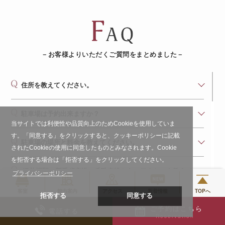
－お客様よりいただくご質問をまとめました－
住所を教えてください。
駐車場は予約出来ますか？
当サイトでは利便性や品質向上のためCookieを使用していま
す。「同意する」をクリックすると、クッキーポリシーに記載
駐車場の場所と料金を教えてください。
されたCookieの使用に同意したものとみなされます。Cookie
を拒否する場合は「拒否する」をクリックしてください。
JR札幌駅・新千歳空港・丘珠空港からのアクセスを教えて
プライバシーポリシー
ください。
客室
館内案内
アクセス
新着情報
TOPへ
拒否する
同意する
ご予約はこちら
キャンセル料金について教えてください。
電話する