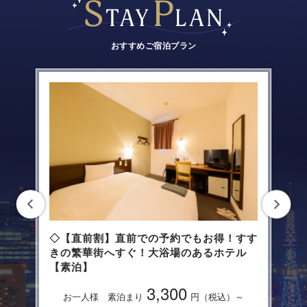
おすすめご宿泊プラン
す
◇【連泊ECOプラン】連泊でとってもお
得！！大浴場のある清潔自慢のホテル【素
泊】
3,200
お一人様 素泊まり
円（税込）～